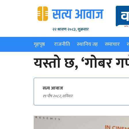
२२ श्रावण २०८३, शुक्रवार
गृहपृष्ठ
राजनीति
स्थानिय तह
समाचार
यस्ताे छ, ‘गोबर गण
सत्य आवाज
१९ पौष २०८२, शनिवार