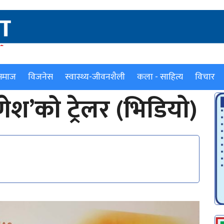
समाज
विजनेस
स्वास्थ्य-जीवनशैली
कला - साहित्य
विचार
ेश’को ट्रेलर (भिडियाे)